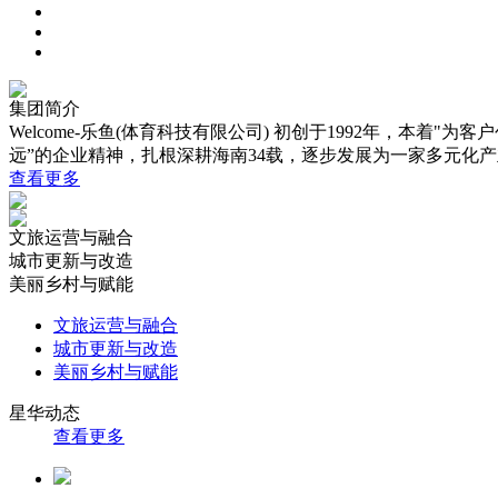
集团简介
Welcome-乐鱼(体育科技有限公司) 初创于1992年，
远”的企业精神，扎根深耕海南34载，逐步发展为一家多元化
查看更多
文旅运营与融合
城市更新与改造
美丽乡村与赋能
文旅运营与融合
城市更新与改造
美丽乡村与赋能
星华动态
查看更多