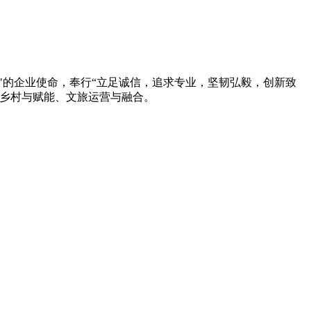
福祉"的企业使命，奉行“立足诚信，追求专业，坚韧弘毅，创新致
丽乡村与赋能、文旅运营与融合。