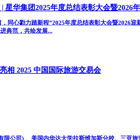
 星华集团2025年度总结表彰大会暨202
新篇，同心勠力踏新程”2025年度总结表彰大会暨20
典范，共绘发展...
亮相 2025 中国国际旅游交易会
(体育科技有限公司) 、美国内华达大学拉斯维加斯分校、