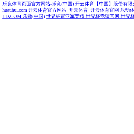
乐竞体育页面官方网站-乐竞(中国)
开云体育【中国】股份有限
huatihui.com
开云体育官方网站_开云体育_开云体育官网
乐动体
LD.COM-乐动(中国)
世界杯冠亚军竞猜-世界杯竞猜官网-世界