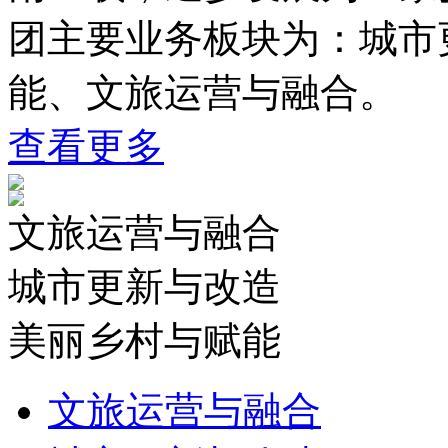
团主要业务板块为：城市
能、文旅运营与融合。
查看更多
文旅运营与融合
城市更新与改造
美丽乡村与赋能
文旅运营与融合