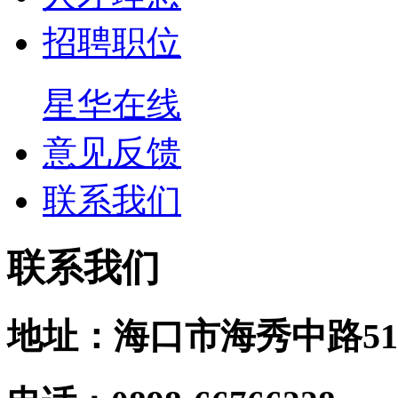
招聘职位
星华在线
意见反馈
联系我们
联系我们
地址：海口市海秀中路51