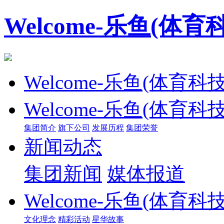
Welcome-乐鱼(体
Welcome-乐鱼(体育
Welcome-乐鱼(体育
集团简介
旗下公司
发展历程
集团荣誉
新闻动态
集团新闻
媒体报道
Welcome-乐鱼(体育
文化理念
精彩活动
星华故事