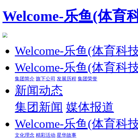
Welcome-乐鱼(体
Welcome-乐鱼(体育
Welcome-乐鱼(体育
集团简介
旗下公司
发展历程
集团荣誉
新闻动态
集团新闻
媒体报道
Welcome-乐鱼(体育
文化理念
精彩活动
星华故事