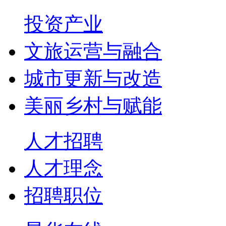
投资产业
文旅运营与融合
城市更新与改造
美丽乡村与赋能
人才招聘
人才理念
招聘职位