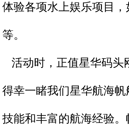
体验各项水上娱乐项目，
等。
活动时，正值星华码头
得幸一睹我们星华航海帆
技能和丰富的航海经验。