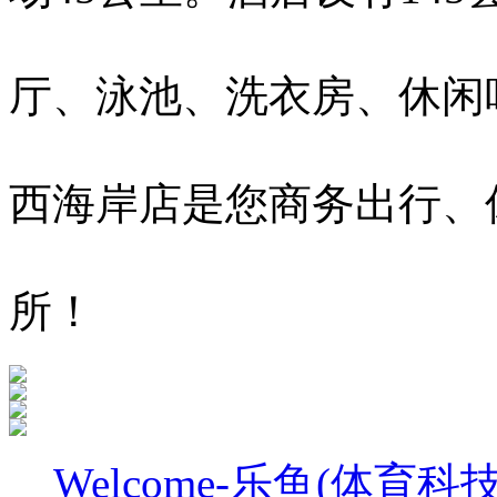
厅、泳池、洗衣房、休闲
西海岸店是您商务出行、
所！
Welcome-乐鱼(体育