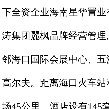
下全资企业海南星华置业
涛集团麗枫品牌经营管理, 
邻海口国际会展中心、五
高尔夫。距离海口火车站
场45公里。酒店设有14