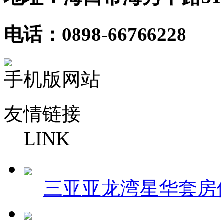
电话：0898-66766228
手机版网站
友情链接
LINK
三亚亚龙湾星华套房