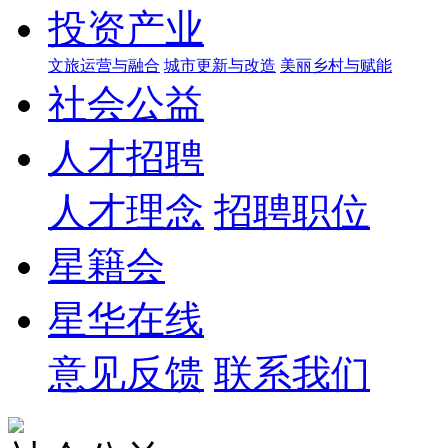
投资产业
文旅运营与融合
城市更新与改造
美丽乡村与赋能
社会公益
人才招聘
人才理念
招聘职位
星籍会
星华在线
意见反馈
联系我们